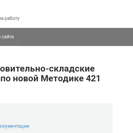
на работу
 сайта
товительно-складские
 по новой Методике 421
документации