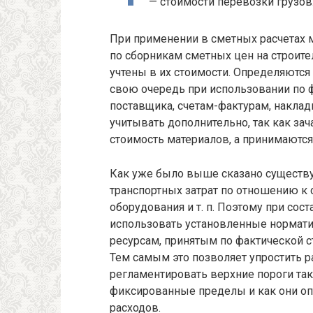
— стоимости перевозки грузов
При применении в сметных расчетах м
по сборникам сметных цен на строит
учтены в их стоимости. Определяются
свою очередь при использовании по ф
поставщика, счетам-фактурам, накла
учитывать дополнительно, так как за
стоимость материалов, а принимаются
Как уже было выше сказано существу
транспортных затрат по отношению к 
оборудования и т. п. Поэтому при со
использовать установленные нормат
ресурсам, принятым по фактической ст
Тем самым это позволяет упростить р
регламентировать верхние пороги так
фиксированные пределы и как они оп
расходов.