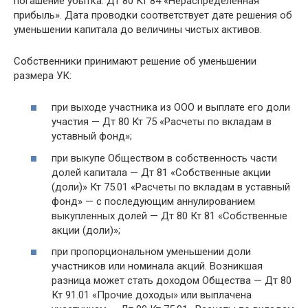
погашение убытка: Дт 80 Кт 84 «Нераспределенная
прибыль». Дата проводки соответствует дате решения об
уменьшении капитала до величины чистых активов.
Собственники принимают решение об уменьшении
размера УК:
при выходе участника из ООО и выплате его доли
участия — Дт 80 Кт 75 «Расчеты по вкладам в
уставный фонд»;
при выкупе Обществом в собственность части
долей капитала — Дт 81 «Собственные акции
(доли)» Кт 75.01 «Расчеты по вкладам в уставный
фонд» — с последующим аннулированием
выкупленных долей — Дт 80 Кт 81 «Собственные
акции (доли)»;
при пропорциональном уменьшении доли
участников или номинала акций. Возникшая
разница может стать доходом Общества — Дт 80
Кт 91.01 «Прочие доходы» или выплачена