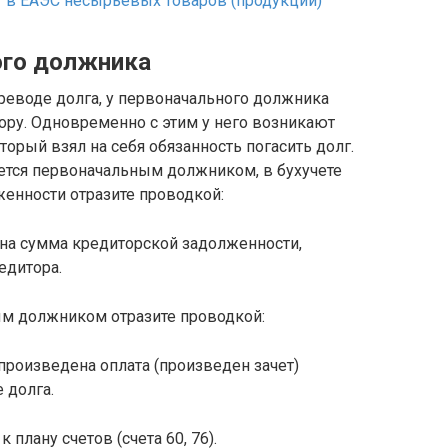
т в ЕАЭС несырьевых товаров (продукции)
ого должника
ереводе долга, у первоначального должника
ору. Одновременно с этим у него возникают
торый взял на себя обязанность погасить долг.
яется первоначальным должником, в бухучете
енности отразите проводкой:
на сумма кредиторской задолженности,
едитора.
м должником отразите проводкой:
произведена оплата (произведен зачет)
 долга.
 плану счетов (счета 60, 76).