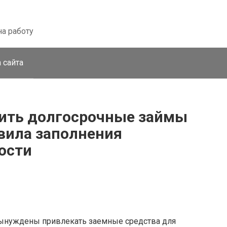
на работу
 сайта
дить долгосрочные займы
авила заполнения
ости
ынуждены привлекать заемные средства для