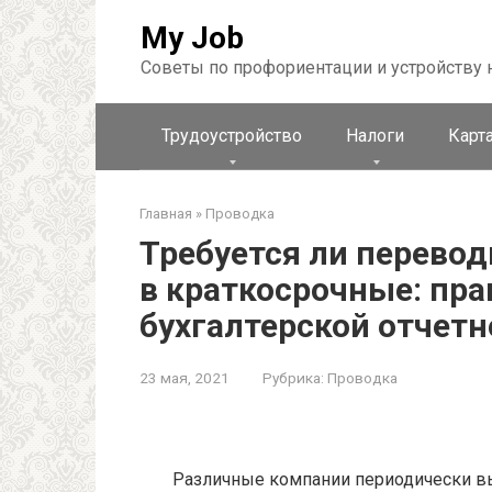
Перейти
My Job
к
контенту
Советы по профориентации и устройству 
Трудоустройство
Налоги
Карта
Главная
»
Проводка
Требуется ли перево
в краткосрочные: пр
бухгалтерской отчетн
23 мая, 2021
Рубрика:
Проводка
Различные компании периодически в