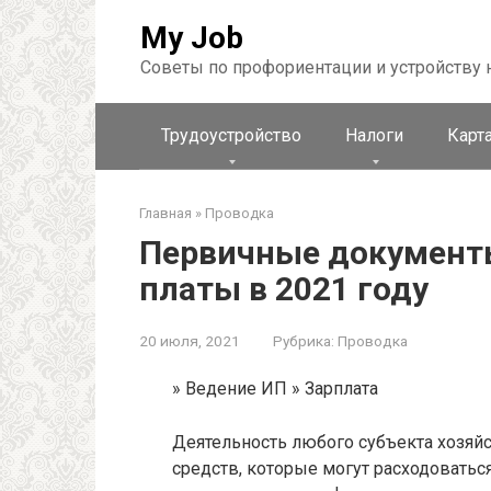
Перейти
My Job
к
контенту
Советы по профориентации и устройству 
Трудоустройство
Налоги
Карта
Главная
»
Проводка
Первичные документы
платы в 2021 году
20 июля, 2021
Рубрика:
Проводка
» Ведение ИП » Зарплата
Деятельность любого субъекта хозяй
средств, которые могут расходоватьс