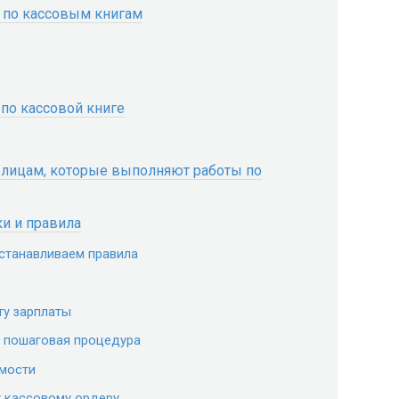
 по кассовым книгам
по кассовой книге
 лицам, которые выполняют работы по
ки и правила
устанавливаем правила
ту зарплаты
— пошаговая процедура
омости
 кассовому ордеру