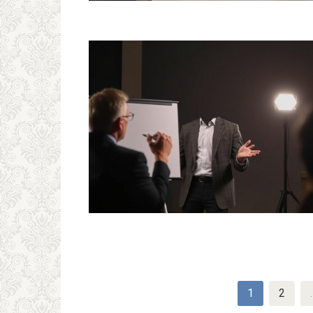
Пагинация
1
2
записей