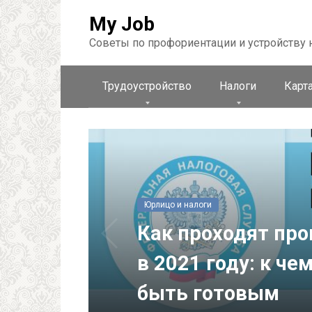
Перейти
My Job
к
контенту
Советы по профориентации и устройству 
Трудоустройство
Налоги
Карта
Юрлицо и налоги
Как проходят про
в 2021 году: к ч
быть готовым