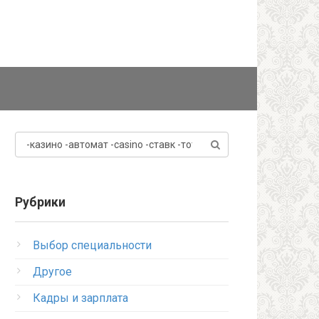
Поиск:
Рубрики
Регистрация юрлиц
Выбор специальности
Порядок предоставления ко
Другое
трудовой книжки сотруднику
Кадры и зарплата