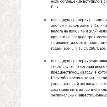
если соглашение вступило в сил
РФ);
выездную проверку резидента
экономической зоны в Калинин
налога на прибыль и (или) на
принято не позднее трех меся
то инспекция может проверит
годам (абз. 5 п. 10 ст. 288.1, абз.
выездную проверку участника 
таком случае налоговая инспе
предшествующий году, в кото
Но, чтобы воспользоваться та
установленный региональным
составлял пять лет со дня вкл
региональных инвестиционных п