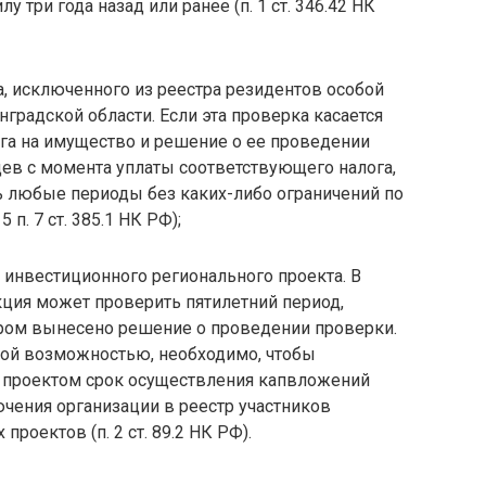
у три года назад или ранее (п. 1 ст. 346.42 НК
, исключенного из реестра резидентов особой
градской области. Если эта проверка касается
лога на имущество и решение о ее проведении
цев с момента уплаты соответствующего налога,
ь любые периоды без каких-либо ограничений по
 5 п. 7 ст. 385.1 НК РФ);
инвестиционного регионального проекта. В
кция может проверить пятилетний период,
ром вынесено решение о проведении проверки.
кой возможностью, необходимо, чтобы
 проектом срок осуществления капвложений
ючения организации в реестр участников
роектов (п. 2 ст. 89.2 НК РФ).