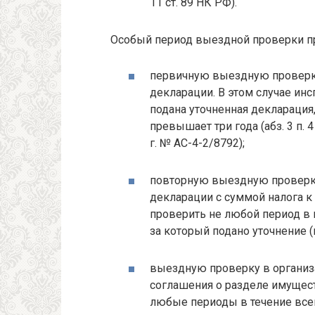
11 ст. 89 НК РФ).
Особый период выездной проверки пр
первичную выездную проверку
декларации. В этом случае ин
подана уточненная декларация,
превышает три года (абз. 3 п. 
г. № АС-4-2/8792);
повторную выездную проверку
декларации с суммой налога к
проверить не любой период в п
за который подано уточнение (по
выездную проверку в органи
соглашения о разделе имущест
любые периоды в течение всег